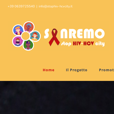
Skip
+39 0639725540
|
info@stophiv-hcvcity.it
to
content
Home
Il Progetto
Promot