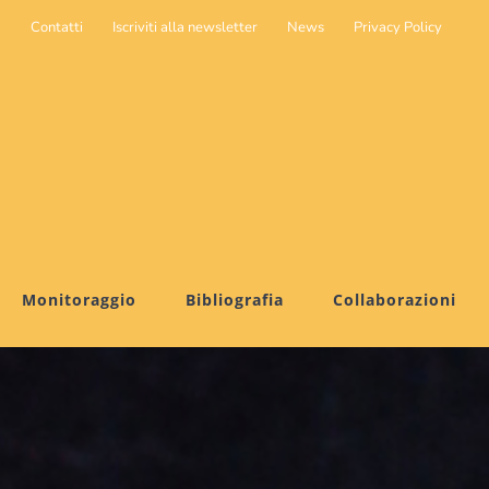
Contatti
Iscriviti alla newsletter
News
Privacy Policy
Monitoraggio
Bibliografia
Collaborazioni