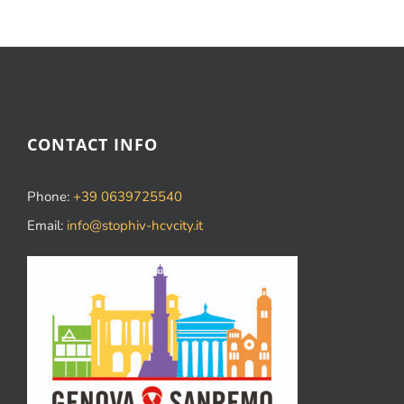
CONTACT INFO
Phone:
+39 0639725540
Email:
info@stophiv-hcvcity.it