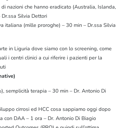
 di nazioni che hanno eradicato (Australia, Islanda,
Dr.ssa Silvia Dettori
va italiana (mille proroghe) – 30 min – Dr.ssa Silvia
’arte in Liguria dove siamo con lo screening, come
i i centri clinici a cui riferire i pazienti per la
uti
mative)
, semplicità terapia – 30 min – Dr. Antonio Di
sviluppo cirrosi ed HCC cosa sappiamo oggi dopo
pia con DAA – 1 ora – Dr. Antonio Di Biagio
eported Outcomes (PRO) e quindi sull’ottima