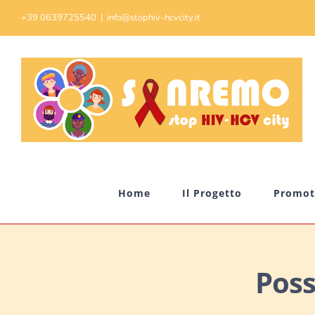
Skip
+39 0639725540
|
info@stophiv-hcvcity.it
to
content
Home
Il Progetto
Promot
Poss