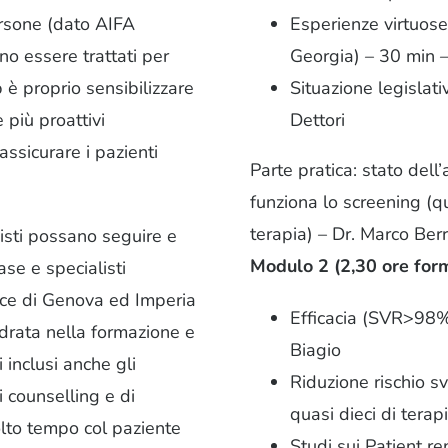
Esperienze virtuose
ersone (dato AIFA
Georgia) – 30 min – 
no essere trattati per
Situazione legislati
 è proprio sensibilizzare
Dettori
 più proattivi
assicurare i pazienti
Parte pratica: stato dell
funziona lo screening (qual
terapia) – Dr. Marco Berr
isti possano seguire e
Modulo 2 (2,30 ore for
se e specialisti
ince di Genova ed Imperia
Efficacia (SVR>98%)
uadrata nella formazione e
Biagio
 inclusi anche gli
Riduzione rischio 
i counselling e di
quasi dieci di tera
olto tempo col paziente
Studi sui Patient r