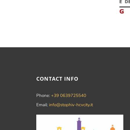
CONTACT INFO
Phone:
+39 0639725540
Email:
info@stophiv-hcvcity.it