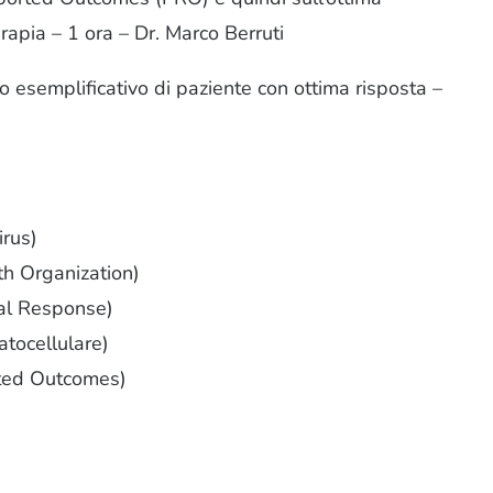
terapia – 1 ora – Dr. Marco Berruti
co esemplificativo di paziente con ottima risposta –
irus)
 Organization)
al Response)
tocellulare)
rted Outcomes)