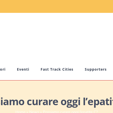
ori
Eventi
Fast Track Cities
Supporters
iamo curare oggi l’epati
Home
»
News
»
Possiamo curare oggi l’epatite C?