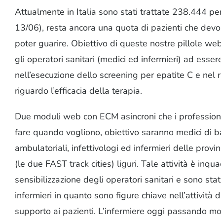
Attualmente in Italia sono stati trattate 238.444 p
13/06), resta ancora una quota di pazienti che devo
poter guarire. Obiettivo di queste nostre pillole web
gli operatori sanitari (medici ed infermieri) ad essere
nell’esecuzione dello screening per epatite C e nel r
riguardo l’efficacia della terapia.
Due moduli web con ECM asincroni che i profession
fare quando vogliono, obiettivo saranno medici di ba
ambulatoriali, infettivologi ed infermieri delle prov
(le due FAST track cities) liguri. Tale attività è inq
sensibilizzazione degli operatori sanitari e sono stati
infermieri in quanto sono figure chiave nell’attività d
supporto ai pazienti. L’infermiere oggi passando m