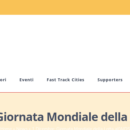
ori
Eventi
Fast Track Cities
Supporters
iornata Mondiale della 
Home
»
News
»
1 Dicembre: Giornata Mondiale della Lotta all’AIDS