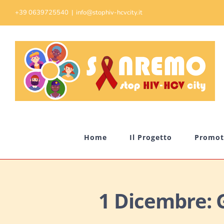
Skip
+39 0639725540
|
info@stophiv-hcvcity.it
to
content
Home
Il Progetto
Promot
1 Dicembre: G