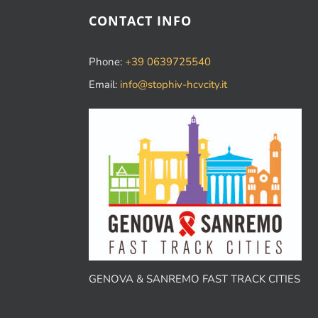
CONTACT INFO
Phone:
+39 0639725540
Email:
info@stophiv-hcvcity.it
GENOVA & SANREMO FAST TRACK CITIES