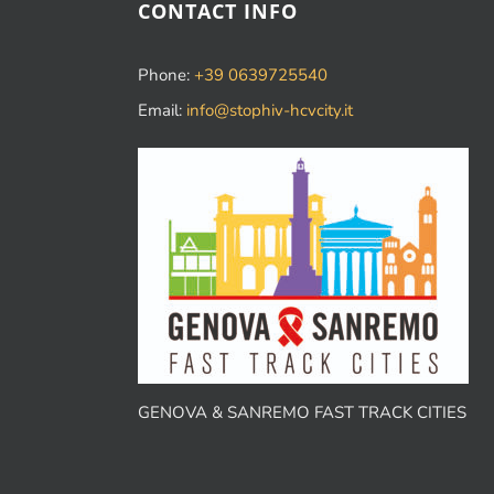
CONTACT INFO
Phone:
+39 0639725540
Email:
info@stophiv-hcvcity.it
GENOVA & SANREMO FAST TRACK CITIES