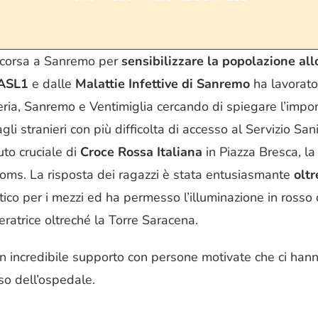
 scorsa a Sanremo per
sensibilizzare la popolazione a
 ASL1
e dalle
Malattie Infettive di Sanremo
ha lavorato
peria, Sanremo e Ventimiglia cercando di spiegare l’impo
li stranieri con più difficolta di accesso al Servizio San
uto cruciale di
Croce Rossa Italiana
in Piazza Bresca, la
doms. La risposta dei ragazzi è stata entusiasmante
oltr
co per i mezzi ed ha permesso l’illuminazione in rosso di 
ratrice oltreché la Torre Saracena.
 incredibile supporto con persone motivate che ci hanno
so dell’ospedale.