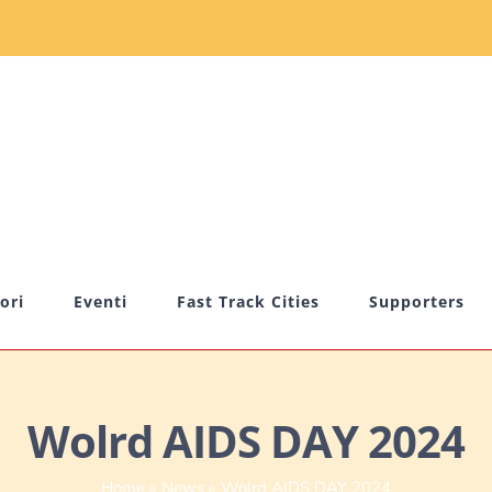
ori
Eventi
Fast Track Cities
Supporters
Wolrd AIDS DAY 2024
Home
»
News
»
Wolrd AIDS DAY 2024