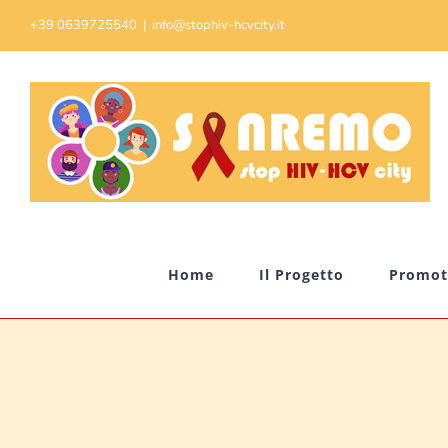
Skip
+39 0639725540
|
info@stophiv-hcvcity.it
to
content
Home
Il Progetto
Promot