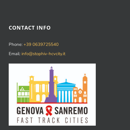
CONTACT INFO
Phone:
+39 0639725540
Email:
info@stophiv-hcvcity.it