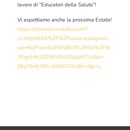
lavoro di “Educatori della Salute”!
Vi aspettiamo anche la prossima Estate!
https://urlsand.esvalabs.com/?
u=https%3A%2F%2Fwww.instagram.
com%2Freel%2FDN862YLDN1c%2F%
3Figsh%3DZWN3bGRjajJrMTUz&e=
0ba7beb7&h=938d729a&f=n&p=y