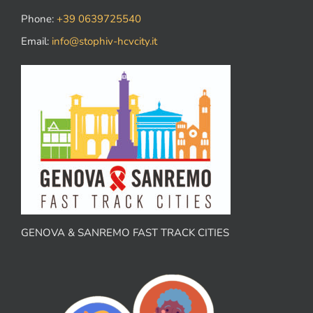
Phone:
+39 0639725540
Email:
info@stophiv-hcvcity.it
GENOVA & SANREMO FAST TRACK CITIES